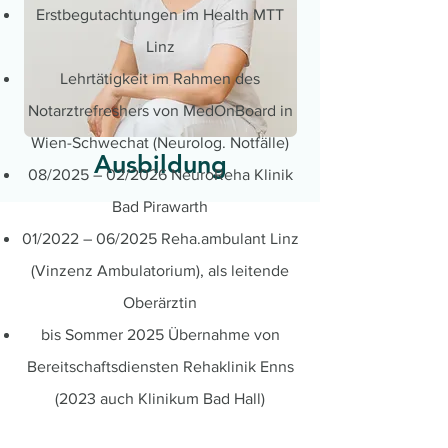
Erstbegutachtungen im Health MTT
Linz
Lehrtätigkeit im Rahmen des
Notarztrefreshers von MedOnBoard in
Wien-Schwechat (Neurolog. Notfälle)
Ausbildung
08/2025 – 02/2026 NeuroReha Klinik
Bad Pirawarth
01/2022 – 06/2025 Reha.ambulant Linz
(Vinzenz Ambulatorium), als leitende
Oberärztin
bis Sommer 2025 Übernahme von
Bereitschaftsdiensten Rehaklinik Enns
(2023 auch Klinikum Bad Hall)​